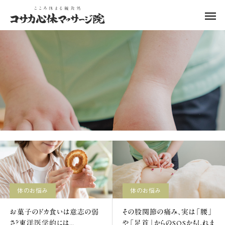
お悩み改善治療
美容・美肌
体のお悩み
体のお悩み
お菓子のドカ食いは意志の
その股関節の痛み、実は
弱さ？東洋医学的には…
「腰」や「足首」からのS
かもしれません
体のお悩み
体のお悩み
お菓子のドカ食いは意志の弱
その股関節の痛み、実は「腰」
さ？東洋医学的には…
や「足首」からのSOSかもしれま