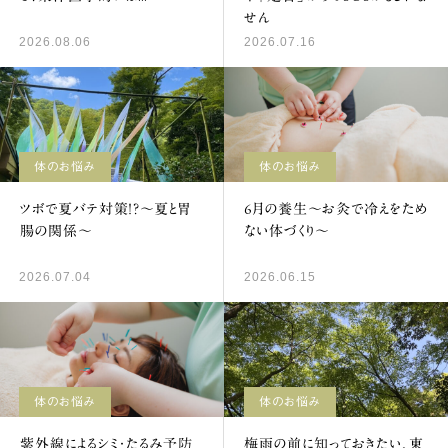
せん
2026.08.06
2026.07.16
体のお悩み
体のお悩み
ツボで夏バテ対策！？～夏と胃
6月の養生～お灸で冷えをため
腸の関係～
ない体づくり～
2026.07.04
2026.06.15
体のお悩み
体のお悩み
紫外線によるシミ・たるみ予防
梅雨の前に知っておきたい、東