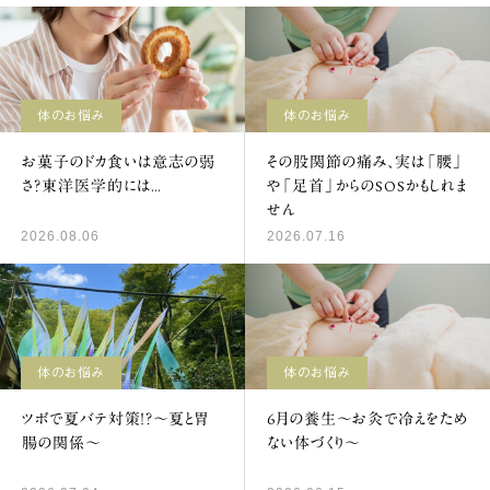
体のお悩み
体のお悩み
お菓子のドカ食いは意志の弱
その股関節の痛み、実は「腰」
さ？東洋医学的には…
や「足首」からのSOSかもしれま
せん
2026.08.06
2026.07.16
体のお悩み
体のお悩み
ツボで夏バテ対策！？～夏と胃
6月の養生～お灸で冷えをため
腸の関係～
ない体づくり～