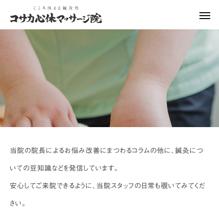
お悩み改善治療
美容・美肌
体のお悩み
体のお悩み
お菓子のドカ食いは意志の
その股関節の痛み、実は
当院の院長によるお悩み改善にまつわるコラムの他に、鍼灸につ
弱さ？東洋医学的には…
「腰」や「足首」からのS
いての豆知識などを発信しています。
かもしれません
安心してご来院できるように、当院スタッフの日常も覗いてみてくだ
さい。