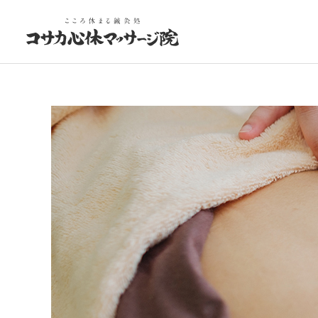
お悩み改善治療
体のお悩み
体のお悩み
4月を乗り切るコツと鍼灸
お菓子のドカ食いは意志の
弱さ？東洋医学的には…