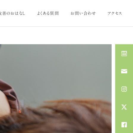
改善のおはなし
よくある質問
お問い合わせ
アクセス
施術内容を見る
体のお悩み
体のお悩み
6月の養生～お灸で冷えを
紫外線によるシミ・たるみ予
ためない体づくり～
防に美容鍼