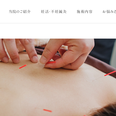
当院のご紹介
妊活・不妊鍼灸
施術内容
お悩み
美容・美肌ケア
ヨガ
体のお悩み
体のお悩み
その股関節の痛み、実は
ツボで夏バテ対策！？～夏と
「腰」や「足首」からのSOS
胃腸の関係～
かもしれません