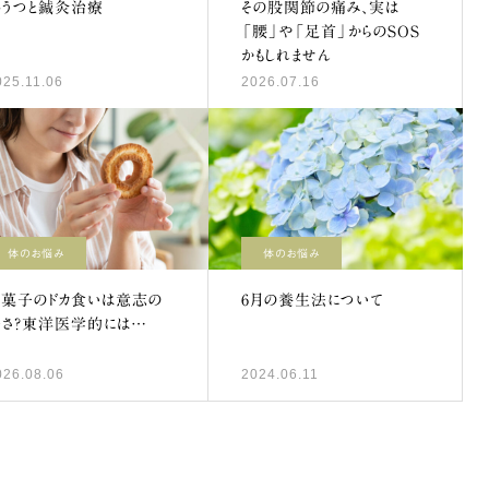
冬うつと鍼灸治療
その股関節の痛み、実は
「腰」や「足首」からのSOS
かもしれません
025.11.06
2026.07.16
体のお悩み
体のお悩み
お菓子のドカ食いは意志の
6月の養生法について
弱さ？東洋医学的には…
026.08.06
2024.06.11