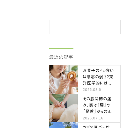
最近の記事
お菓子のドカ食い
は意志の弱さ？東
洋医学的には…
2026.08.6
その股関節の痛
み、実は「腰」や
「足首」からのSO
Sかもしれません
2026.07.16
ツボで夏バテ対