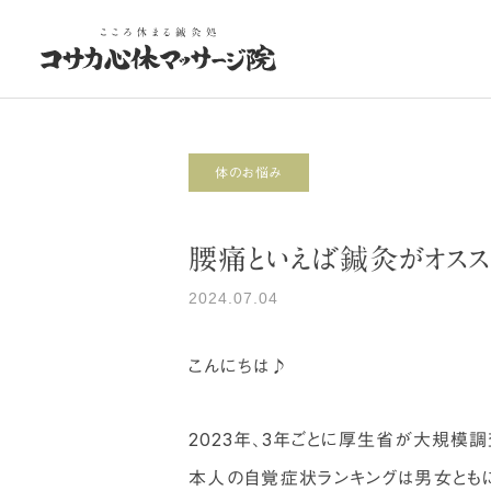
体のお悩み
腰痛といえば鍼灸がオスス
お悩み改善治療
体のお悩み
体のお悩み
2024.07.04
4月を乗り切るコツと鍼灸
お菓子のドカ食いは意志の
弱さ？東洋医学的には…
こんにちは♪
2023年、3年ごとに厚生省が大規模
本人の自覚症状ランキングは男女ともに