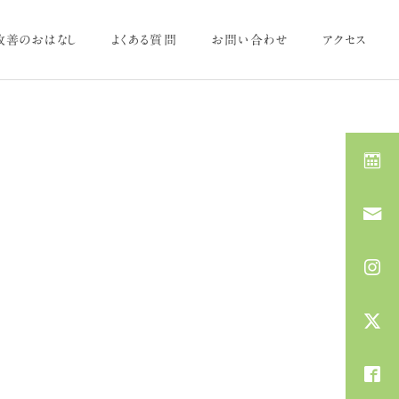
改善のおはなし
よくある質問
お問い合わせ
アクセス
施術内容を見る
体のお悩み
体のお悩み
6月の養生～お灸で冷えを
紫外線によるシミ・たるみ予
ためない体づくり～
防に美容鍼