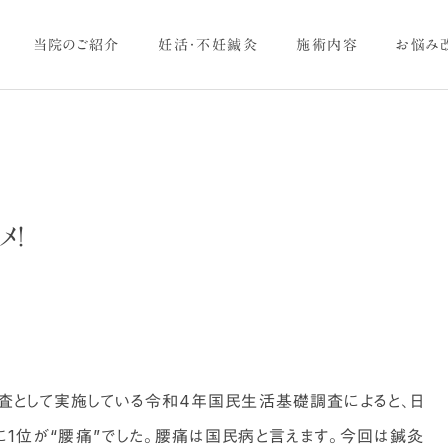
当院のご紹介
妊活・不妊鍼灸
施術内容
お悩み
メ！
美容・美肌ケア
ヨガ
体のお悩み
体のお悩み
その股関節の痛み、実は
ツボで夏バテ対策！？～夏と
「腰」や「足首」からのSOS
胃腸の関係～
かもしれません
調査として実施している令和4年国民生活基礎調査によると、日
1位が“腰痛”でした。腰痛は国民病と言えます。今回は鍼灸