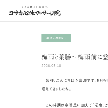
薬膳のおはなし
梅雨と薬膳～梅雨前に整
お悩み改善治療
体のお悩み
体のお悩み
2026.05.18
春の胃腸バテと鍼灸
その股関節の痛み、実は
「腰」や「足首」からのSOS
皆様、こんにちは♪富澤です。５月も
かもしれません
増えてきましたね。
この時期は寒暖差に加えて「湿度」が