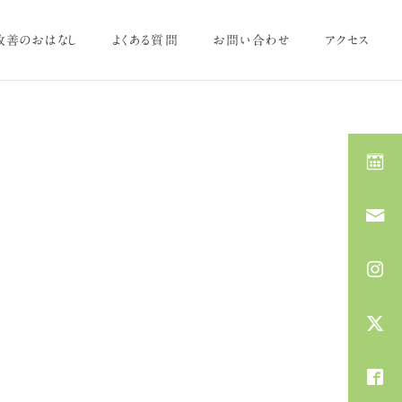
改善のおはなし
よくある質問
お問い合わせ
アクセス
施術内容を見る
体のお悩み
薬膳のおはなし
紫外線によるシミ・たるみ予
梅雨と薬膳～梅雨前に整え
防に美容鍼
る、重だるい身体と胃腸～