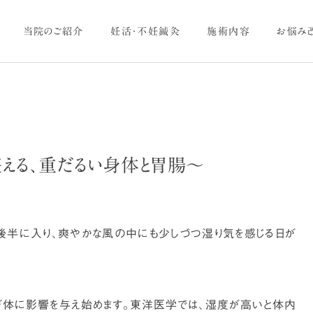
当院のご紹介
妊活・不妊鍼灸
施術内容
お悩み
える、重だるい身体と胃腸～
美容・美肌ケア
ヨガ
体のお悩み
体のお悩み
ツボで夏バテ対策！？～夏と
6月の養生～お灸で冷えを
胃腸の関係～
ためない体づくり～
後半に入り、爽やかな風の中にも少しづつ湿り気を感じる日が
体に影響を与え始めます。東洋医学では、湿度が高いと体内