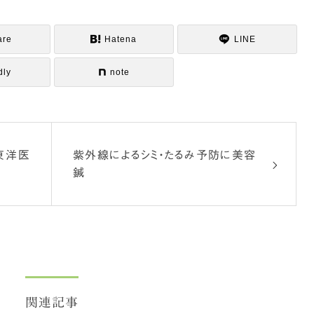
are
Hatena
LINE
dly
note
東洋医
紫外線によるシミ・たるみ予防に美容
鍼
関連記事